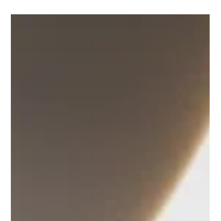
simples do dia a dia, como os interruptores de luz. Nesse
contexto, os Keypads da Roehn representam uma evolução
significativa em relação aos interruptores comuns, unindo
design de alto padrão, praticidade e integração total com
sistemas de automação como o Savant.