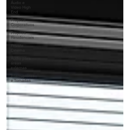
Áudio e
Vídeo High
End
Projetos
Corporativos
Projetos
Residenciais
Private
Cinema
Áudio para
áreas
externas
Interruptores
e Tomadas