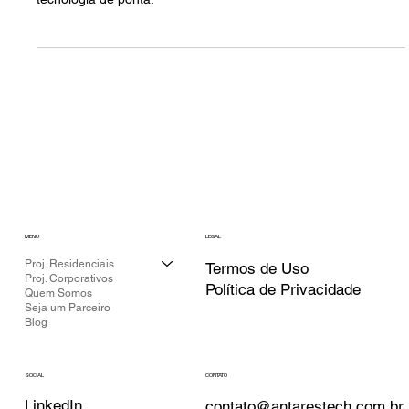
DE ALTO PADRÃO
A ION COLLECTION da Roehn eleva o conceito de keypads de
alto padrão, combinando design de interiores sofisticado com
tecnologia de ponta.
MENU
LEGAL
Proj. Residenciais
Termos de Uso
Proj. Corporativos
Política de Privacidade
Quem Somos
Seja um Parceiro
Blog