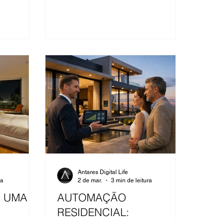
acompanhar o ritmo biológico
humano, e não contrariá-lo.
Antares Digital Life
ra
2 de mar.
3 min de leitura
 UMA
AUTOMAÇÃO
RESIDENCIAL: