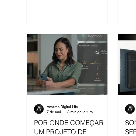
nesse ponto que o Focal Mu-so
Artef
Hekla se posiciona. Mais do que um
coin
sistema de som, ele representa uma
cron
nova abordagem para quem busca
Matu
alta performance sonora sem a
Most
complexidade de sistemas
que 
tradicionais.
pres
de u
exist
se jus
Antares Digital Life
7 de mai.
3 min de leitura
POR ONDE COMEÇAR
SO
UM PROJETO DE
SE