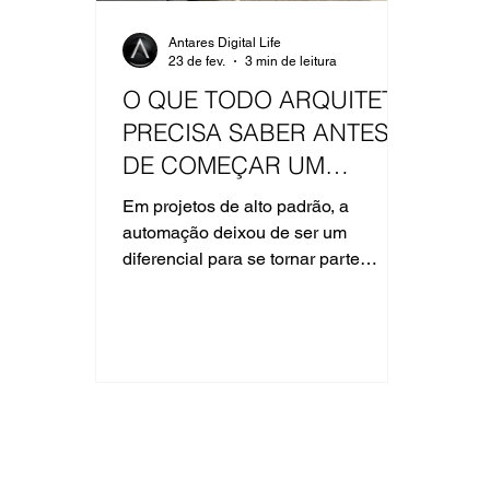
Antares Digital Life
23 de fev.
3 min de leitura
O QUE TODO ARQUITETO
PRECISA SABER ANTES
DE COMEÇAR UM
PROJETO COM
Em projetos de alto padrão, a
AUTOMAÇÃO
automação deixou de ser um
RESIDENCIAL
diferencial para se tornar parte
estrutural da arquitetura
contemporânea. Quando integrada
desde a concepção, ela amplia a
experiência do cliente final, evita
retrabalhos, protege o cronograma da
obra e eleva o padrão técnico do
projeto. Para que isso aconteça, é
fundamental compreender que a