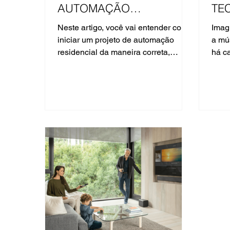
AUTOMAÇÃO
TE
RESIDENCIAL?
Neste artigo, você vai entender como
Imag
iniciar um projeto de automação
a mú
residencial da maneira correta,
há c
evitando erros comuns e garantindo
grel
um resultado eficiente, estável e
arqu
alinhado ao seu estilo de vida.
e o 
form
próprias 
da S
conc
arqu
deix
que 
prot