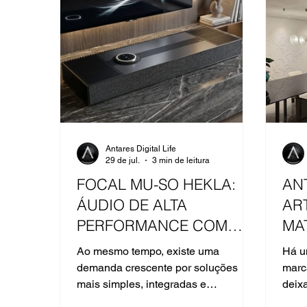
Antares Digital Life
29 de jul.
3 min de leitura
FOCAL MU-SO HEKLA:
AN
ÁUDIO DE ALTA
AR
PERFORMANCE COM
MA
SIMPLICIDADE PARA O
PR
Ao mesmo tempo, existe uma
Há u
LIVING
demanda crescente por soluções
marc
CONTEMPORÂNEO
mais simples, integradas e
deix
visualmente limpas. É exatamente
ling