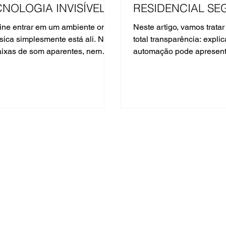
CNOLOGIA INVISÍVEL
RESIDENCIAL SE
ESTÁVEL?
ine entrar em um ambiente onde
Neste artigo, vamos trata
sica simplesmente está ali. Não
total transparência: expli
aixas de som aparentes, nem
automação pode apresenta
has ou molduras interferindo na
por que isso acontece e,
itetura. Existe apenas o espaço
principalmente, como evit
som preenchendo o ambiente de
desde o início.
a natural, como se viesse das
paredes. Essa é a proposta
onance Invisible Series. Um
eito avançado de áudio
itetônico em que a tecnologia
a de ser percebida, permitindo
a experiência sonora assuma o
agonismo.