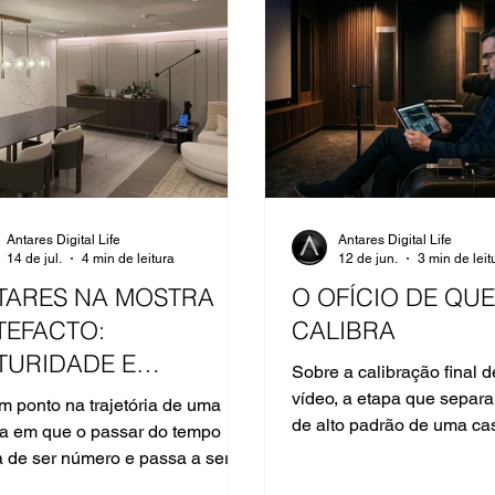
Antares Digital Life
Antares Digital Life
14 de jul.
4 min de leitura
12 de jun.
3 min de leit
TARES NA MOSTRA
O OFÍCIO DE QU
TEFACTO:
CALIBRA
TURIDADE E
Sobre a calibração final d
ESENÇA.
vídeo, a etapa que separa
m ponto na trajetória de uma
de alto padrão de uma ca
a em que o passar do tempo
apenas funciona.
a de ser número e passa a ser
uagem. Cinquenta anos da