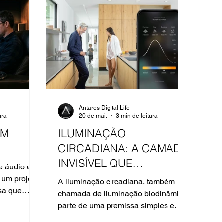
Antares Digital Life
ura
20 de mai.
3 min de leitura
EM
ILUMINAÇÃO
CIRCADIANA: A CAMADA
INVISÍVEL QUE
e áudio e
TRANSFORMA O
 um projeto
A iluminação circadiana, também
sa que
PROJETO
chamada de iluminação biodinâmica,
parte de uma premissa simples e
poderosa. A luz artificial deve