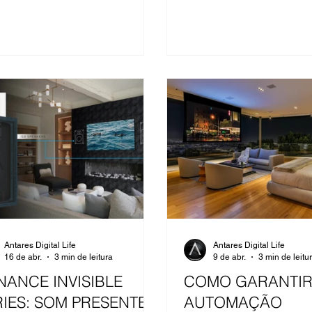
acto. Mais de trinta da Antares. A
cidência não é apenas
ológica, é também estética.
ridade, palavra que rege a
ra Artefacto 2026, é também a
melhor descreve o que a
ença sensorial deve fazer dentro
m ambiente de alto padrão,
ir sem se anunciar, entregar sem
tificar.
Antares Digital Life
Antares Digital Life
16 de abr.
3 min de leitura
9 de abr.
3 min de leitu
NANCE INVISIBLE
COMO GARANTIR
RIES: SOM PRESENTE,
AUTOMAÇÃO