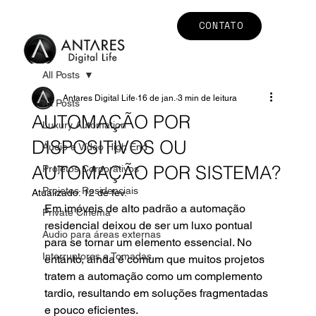
CONTATO
All Posts
Antares Digital Life
16 de jan.
3 min de leitura
All Posts
AUTOMAÇÃO POR
Luxury Automation
DISPOSITIVOS OU
Áudio e Vídeo High End
AUTOMAÇÃO POR SISTEMA?
Projetos Corporativos
Projetos Residenciais
Atualizado:
12 de fev.
Em imóveis de alto padrão a automação 
Private Cinema
residencial deixou de ser um luxo pontual 
Áudio para áreas externas
para se tornar um elemento essencial. No 
Interruptores e Tomadas
entanto, ainda é comum que muitos projetos 
tratem a automação como um complemento 
tardio, resultando em soluções fragmentadas 
e pouco eficientes.