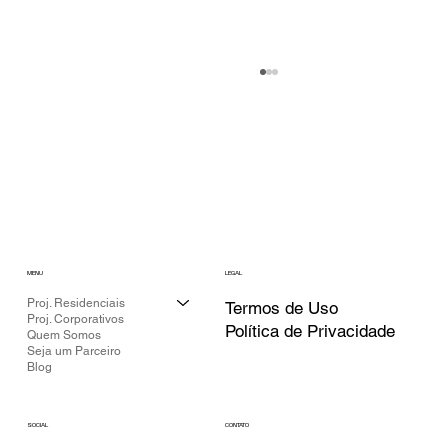
MENU
LEGAL
SAVANT HOME: SOM AMBIENTE,
Proj. Residenciais
Termos de Uso
Proj. Corporativos
CLIMATIZAÇÃO E PERSIANAS
Política de Privacidade
Quem Somos
INTEGRADAS
Seja um Parceiro
Blog
CONTATO
SOCIAL