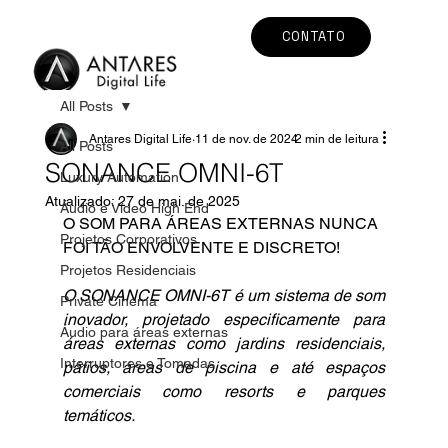
CONTATO
All Posts
Antares Digital Life
11 de nov. de 2024
2 min de leitura
All Posts
SONANCE OMNI-6T
Luxury Automation
Atualizado:
27 de mai. de 2025
Áudio e Vídeo High End
O SOM PARA ÁREAS EXTERNAS NUNCA 
Projetos Corporativos
FOI TÃO ENVOLVENTE E DISCRETO!
Projetos Residenciais
O SONANCE OMNI-6T é um sistema de som 
Private Cinema
inovador, projetado especificamente para 
Áudio para áreas externas
áreas externas como jardins residenciais, 
Interruptores e Tomadas
pátios, áreas de piscina e até espaços 
comerciais como resorts e parques 
temáticos.