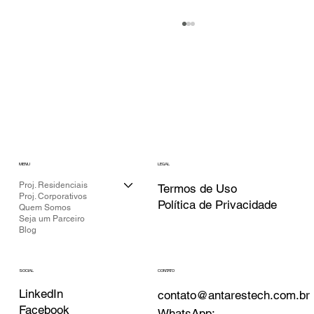
MENU
LEGAL
YAMAHA LINE ARRAY SPEAKER – VXL
Proj. Residenciais
Termos de Uso
Proj. Corporativos
SERIES
Política de Privacidade
Quem Somos
Seja um Parceiro
Blog
CONTATO
SOCIAL
LinkedIn
contato@antarestech.com.br
Facebook
WhatsApp: